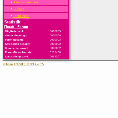
•
Alle Kommentare
•
Suchen
•
Richtlinien
Statistik:
ITcraft - Forum
Mitgliederzahl:
0000003
davon eingeloggt:
0000000
Foren gesamt:
0000003
Kategorien gesamt:
0000002
Kommentaranzahl:
0000002
Forum-Besucherzahl:
0202468
Leserzahl gesamt:
0034507
© Mike Arendt ( ITcraft ) 2025