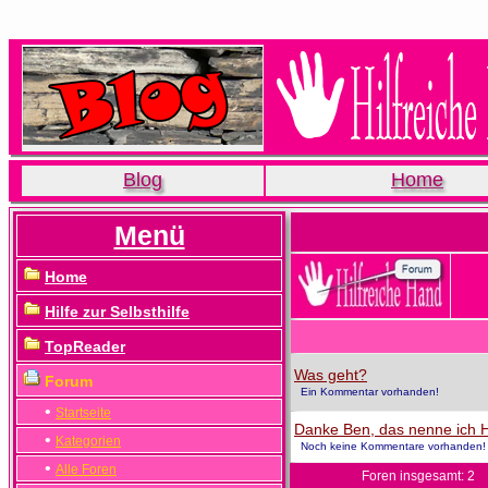
Blog
Home
Menü
Home
Hilfe zur Selbsthilfe
TopReader
Was geht?
Forum
Ein Kommentar vorhanden!
•
Startseite
Danke Ben, das nenne ich Hi
•
Kategorien
Noch keine Kommentare vorhanden!
•
Alle Foren
Foren insgesamt: 2