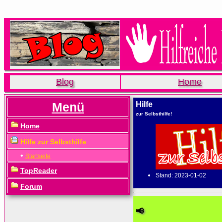
Blog
Home
Menü
Hilfe
zur Selbsthilfe!
Home
Hilfe zur Selbsthilfe
•
Startseite
TopReader
Stand: 2023-01-02
Forum
📢